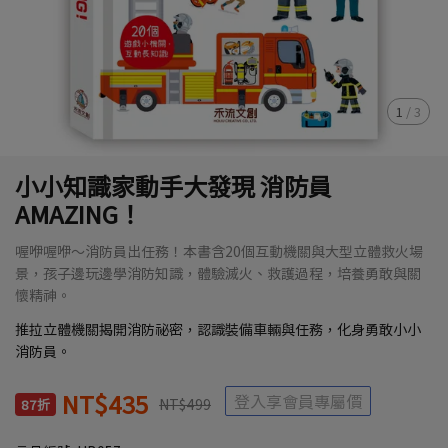
1
/
3
小小知識家動手大發現 消防員
AMAZING！
喔咿喔咿～消防員出任務！本書含20個互動機關與大型立體救火場
景，孩子邊玩邊學消防知識，體驗滅火、救護過程，培養勇敢與關
懷精神。
推拉立體機關揭開消防祕密，認識裝備車輛與任務，化身勇敢小小
消防員。
NT$435
登入享會員專屬價
NT$499
87折