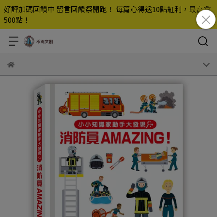
好評加碼回饋中 留言回饋祭開跑！ 每篇心得送10點紅利，最高拿
500點！