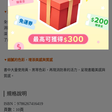
▼深入淺出的的內容，建立系統性的學習
全書循序漸進說消防員出勤的過程，同時延伸相關知識，像是介紹
消防員的日常訓練、救護車裡有什麼設備還有醫生診斷，由淺入
深，循序漸進，藉由條列式的說明，幫助提高記憶力和思考力，除
了能理解並推導自然現象的因果關係，更能讓學習輕鬆不費力！
▼細膩的色彩，增添美感與質感
書中大量使用黃、黑等色彩，再現消防車的活力，呈現書籍美感與
質感。
規格說明
ISBN：9786267416419
頁數：10頁