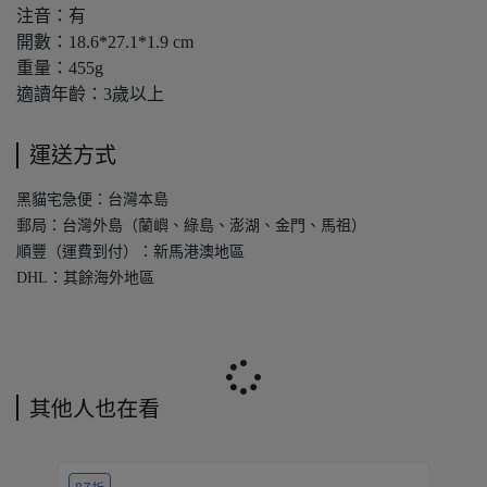
注音：有
開數：18.6*27.1*1.9 cm
重量：455g
適讀年齡：3歲以上
運送方式
黑貓宅急便：台灣本島
郵局：台灣外島（蘭嶼、綠島、澎湖、金門、馬祖）
順豐（運費到付）：新馬港澳地區
DHL：其餘海外地區
其他人也在看
87折
8