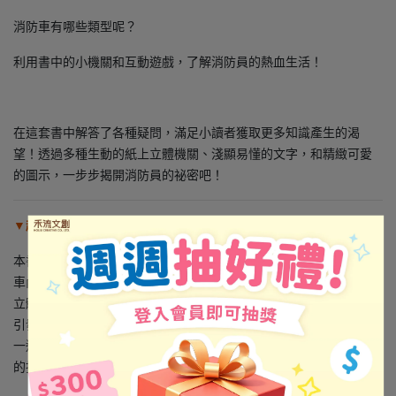
消防車有哪些類型呢？
利用書中的小機關和互動遊戲，了解消防員的熱血生活！
在這套書中解答了各種疑問，滿足小讀者獲取更多知識產生的渴
望！透過多種生動的紙上立體機關、淺顯易懂的文字，和精緻可愛
的圖示，一步步揭開消防員的祕密吧！
▼超酷炫的立體機關，艱深知識不枯燥
本書運用精緻的立體機關吸引讀者的注意力，像是翻開後看見救護
車內部、拉動後將病患移到擔架上、為消防員戴上消防頭套、超大
立體頁的救火場景等。在閱讀的過程中，動手推拉翻轉互動機關，
引發學習的興趣，讓乏味的知識理論變得有趣又好玩！一邊遊玩，
一邊了解消防員的工作內容，搭配栩栩如生的立體機關，觀看刺激
的打火過程。