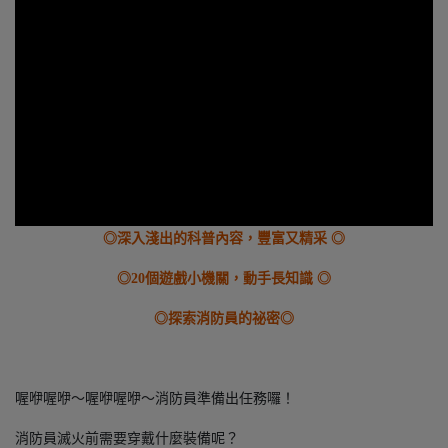
◎深入淺出的科普內容，豐富又精采 ◎
◎20個遊戲小機關，動手長知識 ◎
◎探索消防員的祕密◎
喔咿喔咿～喔咿喔咿～消防員準備出任務囉！
消防員滅火前需要穿戴什麼裝備呢？