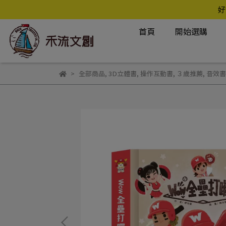
好
首頁
開始選購
全部商品
,
3D立體書
,
操作互動書
,
３歲推薦
,
音效書