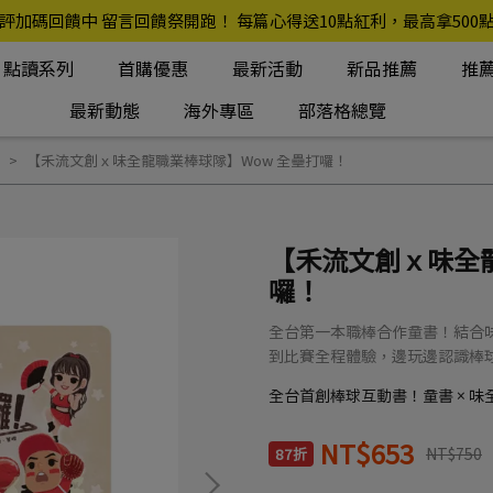
評加碼回饋中 留言回饋祭開跑！ 每篇心得送10點紅利，最高拿500
點讀系列
首購優惠
最新活動
新品推薦
推
最新動態
海外專區
部落格總覽
【禾流文創ｘ味全龍職業棒球隊】Wow 全壘打囉！
【禾流文創ｘ味全龍
囉！
全台第一本職棒合作童書！結合
到比賽全程體驗，邊玩邊認識棒
全台首創棒球互動書！童書 × 味
NT$653
NT$750
87折