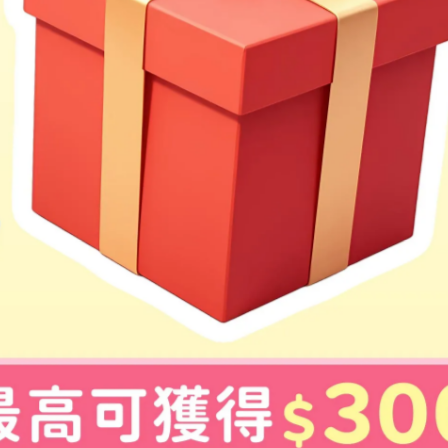
流程，輕鬆上手、樂趣滿滿！
出運動感！
讓球迷親子共同投入，比賽之外的新享受！
識：比賽有幾局？什麼時候要換場？得分規則是什麼？邊玩邊學，超有趣