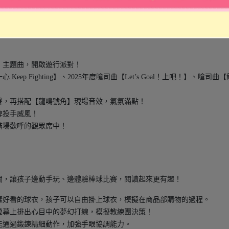
體結構：二樓大廳、球場大螢幕、啦啦隊舞台、MVP頒獎台等，打造沉
】主題曲，開啟遊行派對！
ep Fighting】、2025年度嗆司曲【Let’s Goal！上吧！】、嗆
聲，再搭配【龍鳴號角】現場音效，氣氛滿點！
牌投手威風！
滿場歡呼的觀眾席中！
關，讓孩子邊動手玩、邊體驗棒球比賽，閱讀起來更有趣！
樣好看的球衣，孩子可以自由掛上球衣，模擬在商品部購物的過程。
螢幕上排出心目中的夢幻打線，模擬教練團決策！
能通過鍛鍊精細動作，加強手眼協調能力。