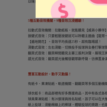
以味全龍主場——天母棒球場為背景，設計出壯觀的立
5種互動音效機關，9種音效沉浸體驗！
拉動式音效機關：拉動紙板，就能聽見【威弟小夥伴
按鍵式音效：只要輕壓按鍵就可以聆聽主題曲【龍眾一心 Ke
【遍地開花】。音效平均長達25秒，超有臨場感！
滑動式音效：左右滑動，切換投手投球與全壘打擊球
翻頁式音效：翻頁瞬間聽見主審三振判決聲，展現王
感光式音效：翻頁感光後觸發觀眾歡呼聲，彷彿置身
豐富互動設計，動手又動腦！
有紙卡、果凍貼紙、軌道機關、翻翻頁等多個互動機
球衣紙卡：商品部裡有好多應援商品，其中有各式各
球員果凍貼紙：有20張球員姓名貼紙，孩子可以在大
紙上投球：滑動棉線上的棒球，體驗投球的樂趣，也