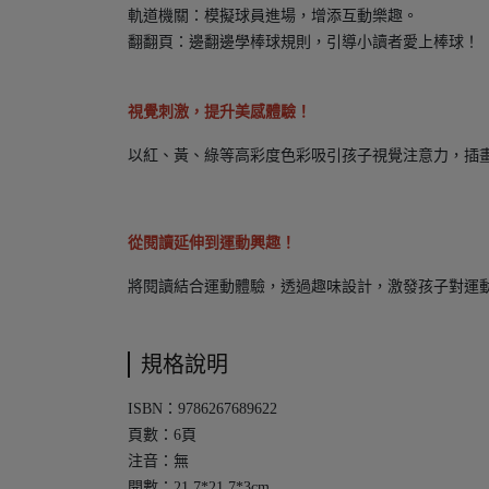
軌道機關：模擬球員進場，增添互動樂趣。
翻翻頁：邊翻邊學棒球規則，引導小讀者愛上棒球！
視覺刺激，提升美感體驗！
以紅、黃、綠等高彩度色彩吸引孩子視覺注意力，插
從閱讀延伸到運動興趣！
將閱讀結合運動體驗，透過趣味設計，激發孩子對運
規格說明
ISBN：9786267689622
頁數：6頁
注音：無
開數：21.7*21.7*3cm