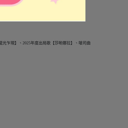
浸式3D場景，帶來近距離的真實感受。
司曲【龍光乍現】、2025年度出局歌【莎喲娜拉】、嗆司曲