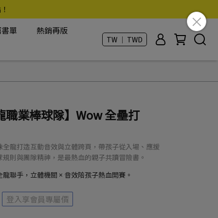
點！
薦書單
熱銷再版
TW ｜ TWD
職業棒球隊】Wow 全壘打
味全龍打造互動音效與立體跨頁，帶孩子從入場、應援
球規則與團隊精神，是最熱血的親子共讀冒險書。
全龍聯手，立體機關 × 音效陪孩子熱血開賽。
登入享會員專屬價