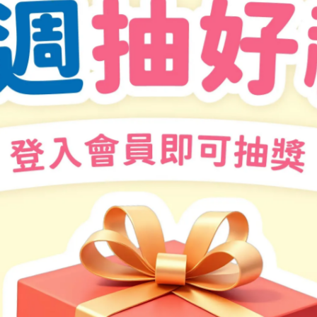
好消息～好消息～兌換時間延長囉！
保留書腰上的序號，比賽當天於天母棒球場售票口即可兌換（限平日
2. 兌換的是內野門票，區域無法指定，座位依現場剩餘情況安排
3. 兌換期限到2026年上半季結束前！
全台第一本！童書 × 職業棒球隊跨界合作！
結合互動機關 × 趣味音效 × 立體跨頁的棒球主題書
書史上首次攜手味全龍職業棒球隊，共同打造熱血又趣味十足的棒球互動
重磅登場
吉祥物遊行、參觀球場，到親身感受一場緊張又熱血的比賽，小龍不只學