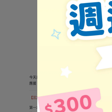
1. 
童
今天是小龍第一次走進棒球場——從排隊入場、參加
應援，體驗一場最歡樂、最有趣的棒球冒險吧！
【三大原創亮點】
第一本以棒球為主題的原創童書