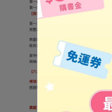
第一本結合多種音效機關的互動書
第一本與職業棒球隊跨界聯名的童書
【這本書適合對象】
第一次接觸棒球的孩子
用豐富圖畫與互動設計，帶孩子認識棒球規則與比賽
熱愛運動的孩子
結合音效與動態機關，讓喜歡球類的孩子在家也能玩
家中有棒球迷的大人小孩
與味全龍跨界合作，球場立體呈現＋原版應援音效，
【六大特色一次看】
棒球小知識，輕鬆看懂比賽！
透過場景中的翻翻頁設計，帶領孩子認識棒球入門知
震撼立體場景，猶如親臨球場！