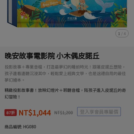
1
/
4
晚安故事電影院 小木偶皮諾丘
投影故事＋專業音檔，打造最夢幻的睡前時光！跟著皮諾丘歷險，
孩子邊看邊聽沉浸其中，輕鬆愛上經典文學，也是送禮自用的最佳
夢幻繪本。
精緻投影故事書！放映幻燈片＋聆聽音檔，陪孩子進入皮諾丘的奇
幻冒險！
NT$1,044
登入享會員專屬價
NT$1,200
87折
商品編號:
HG080