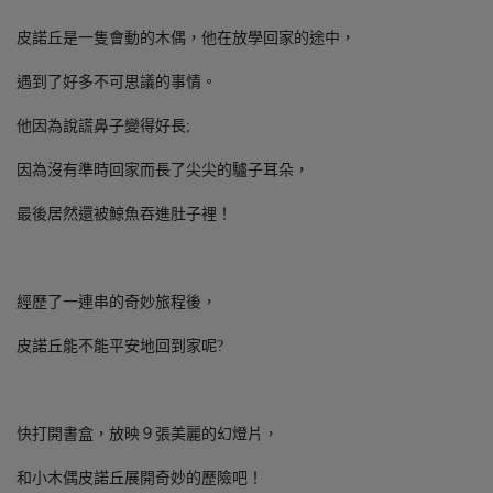
皮諾丘是一隻會動的木偶，他在放學回家的途中，
遇到了好多不可思議的事情。
他因為說謊鼻子變得好長;
因為沒有準時回家而長了尖尖的驢子耳朵，
最後居然還被鯨魚吞進肚子裡！
經歷了一連串的奇妙旅程後，
皮諾丘能不能平安地回到家呢?
快打開書盒，放映９張美麗的幻燈片，
和小木偶皮諾丘展開奇妙的歷險吧！