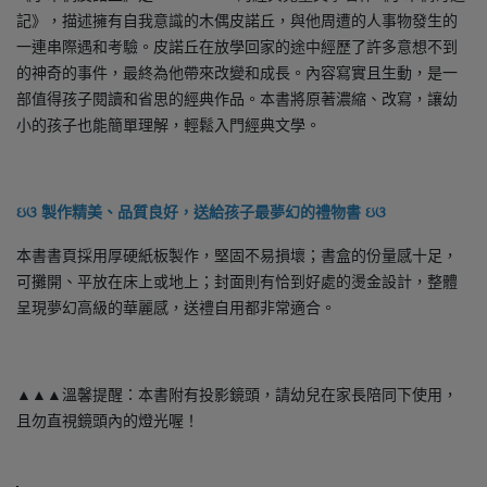
記》，描述擁有自我意識的木偶皮諾丘，與他周遭的人事物發生的
一連串際遇和考驗。皮諾丘在放學回家的途中經歷了許多意想不到
的神奇的事件，最終為他帶來改變和成長。內容寫實且生動，是一
部值得孩子閱讀和省思的經典作品。本書將原著濃縮、改寫，讓幼
小的孩子也能簡單理解，輕鬆入門經典文學。
ઇଓ 製作精美、品質良好，送給孩子最夢幻的禮物書 ઇଓ
本書書頁採用厚硬紙板製作，堅固不易損壞；書盒的份量感十足，
可攤開、平放在床上或地上；封面則有恰到好處的燙金設計，整體
呈現夢幻高級的華麗感，送禮自用都非常適合。
▲▲▲溫馨提醒：本書附有投影鏡頭，請幼兒在家長陪同下使用，
且勿直視鏡頭內的燈光喔！