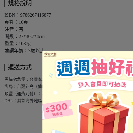
規格說明
ISBN：9786267416877
頁數：10頁
注音：有
開數：27*30.7*4cm
重量：1087g
適讀年齡：3歲以上
運送方式
黑貓宅急便：台灣本島
郵局：台灣外島（蘭嶼、綠島、澎湖、金門、馬祖）
順豐（運費到付）：新馬港澳地區
DHL：其餘海外地區