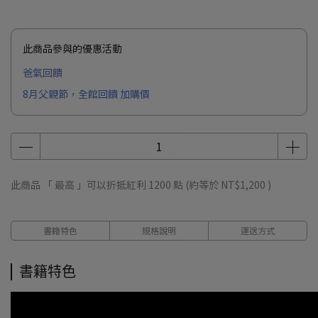
此商品參與的優惠活動
爸氣回饋
8月父親節，全館回饋 加購價
此商品 「 最高 」可以折抵紅利
1200
點 (約等於
NT$1,200
)
書籍特色
規格說明
運送方式
書籍特色