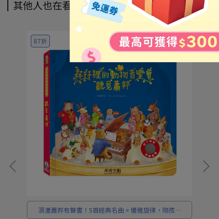
其他人也在看
87折
8
探
浪漫蕭邦有聲書！5首經典名曲 × 優雅旋律，陪孩子