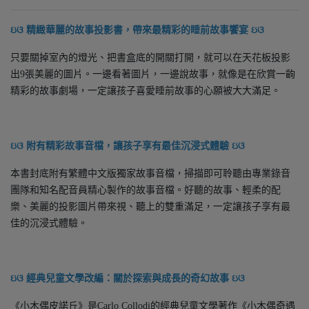
ઇଓ 精緻華麗的故事投影書，帶來最精彩的睡前故事饗宴 ઇଓ
只要關掉室內的燈光、把書盒底的開關打開，就可以在天花板投影
出9張美麗的圖片。一邊看著圖片，一邊說故事，就像是在欣賞一齣
精彩的故事劇場，一定讓孩子喜愛睡前故事的心願被大大滿足。
ઇଓ 附有精彩故事音檔，讓孩子享有最佳沉浸式體驗 ઇଓ
本書封底附有繁體中文版獨家故事音檔，掃描即可聆聽由專業錄音
團隊和知名配音員精心製作的故事音檔。好聽的故事、輕柔的配
樂、美麗的投影圖片帶來視、聽上的雙重滿足，一定讓孩子享有最
佳的沉浸式體驗。
ઇଓ 經典兒童文學改編：關於探索與成長的奇幻故事 ઇଓ
《小木偶皮諾丘》是Carlo Collodi的經典兒童文學著作《小木偶奇遇