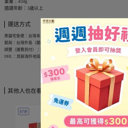
重量：450g
適讀年齡：3歲以上
運送方式
黑貓宅急便：台灣本島
郵局：台灣外島（蘭嶼、綠島、澎湖、金門、馬祖）
順豐（運費到付）：新馬港澳地區
DHL：其餘海外地區
其他人也在看
87折
8