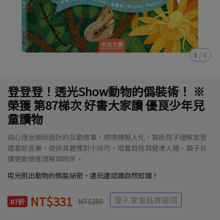
1
/
4
登登登！透光Show動物的偽裝術！ ※
榮獲 第87梯次 好書大家讀 優良少年兒
童讀物
由心理治療師設計的互動故事，將情緒擬人化，幫助孩子理解並管
理喜怒哀樂，提供具體應對小技巧，培養自信與健康人格，親子共
讀更能增進理解與陪伴。
用光照出動物的偽裝祕密，邊玩邊認識自然知識！
NT$331
登入享會員專屬價
NT$380
87折