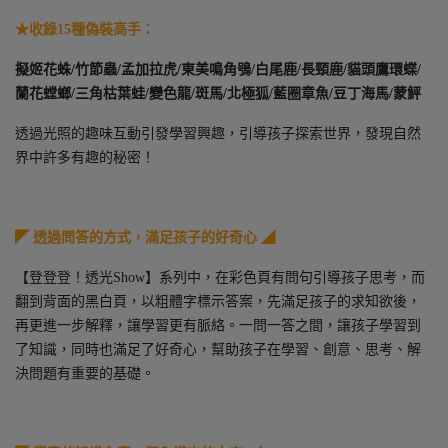
★收錄15種偽裝高手：
擬姬花蛛/竹節蟲/孟加拉虎/東美鳴角鴞/白尾鹿/長頸鹿/貓頭鷹環蝶/
蘭花螳螂/三角枯葉蛙/變色龍/斑馬/北極狐/藍圈章魚/豆丁海馬/蒙鮃
透過光照的趣味互動引發學習興趣，引導孩子探索世界，發現自然
界中許多有趣的秘密！
◤ 透過問答的方式，滿足孩子的好奇心 ◢
【登登登！透光Show】系列中，在彩色頁有問句引導孩子思考，而
翻到背面的黑白頁，以粗體字標示答案，先滿足孩子的求知欲後，
再更進一步解釋，讓學習更有脈絡。一問一答之間，讓孩子學習到
了知識，同時也滿足了好奇心，幫助孩子在學習、創意、思考、解
決問題有重要的基礎。