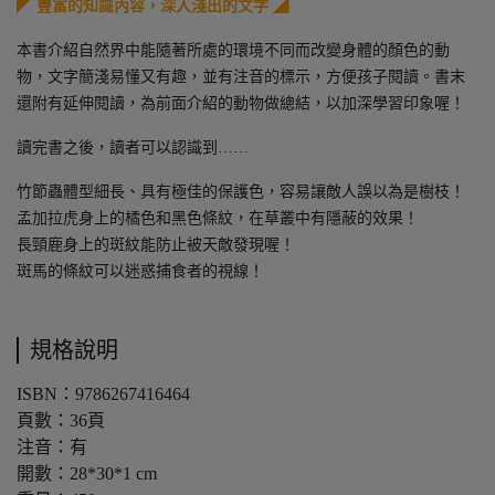
◤ 豐富的知識內容，深入淺出的文字 ◢
本書介紹自然界中能隨著所處的環境不同而改變身體的顏色的動
物，文字簡淺易懂又有趣，並有注音的標示，方便孩子閱讀。書末
還附有延伸閱讀，為前面介紹的動物做總結，以加深學習印象喔！
讀完書之後，讀者可以認識到……
竹節蟲體型細長、具有極佳的保護色，容易讓敵人誤以為是樹枝！
孟加拉虎身上的橘色和黑色條紋，在草叢中有隱蔽的效果！
長頸鹿身上的斑紋能防止被天敵發現喔！
斑馬的條紋可以迷惑捕食者的視線！
規格說明
ISBN：9786267416464
頁數：36頁
注音：有
開數：28*30*1 cm