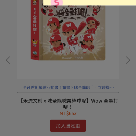
，
全台首創棒球互動書！童書 × 味全龍聯手，立體機關
× 音效陪孩子熱血開賽。
【禾流文創ｘ味全龍職業棒球隊】Wow 全壘打
囉！
NT$653
加入購物車