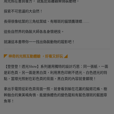
用光照在書頁後方， 就能近距離觀察偽裝動物，
探索不可思議的大自然！
長得很像枯葉的三角枯葉蛙、有眼斑的貓頭鷹環蝶……
這些自然界的偽裝大師各各身懷絕技。
就讓這本書帶你一一找出偽裝動物的蹤影吧！
◤ 神奇的光照互動體驗 ，好看又好玩 ◢
【登登登！透光Show】系列運用獨特的設計巧思：同一張紙，一面
是彩色頁，另一面是黑白頁，利用黑色印刷不透光、白色透光的特
點，當燈光照射在彩色頁的背面，黑白頁的內容就會顯現！
拿出手電筒從彩色頁背面一照，就會看到躲在花叢的擬姬花蛛、樹
幹融合的東美鳴角鴞、能變換體色的變色龍和有藍色環斑的藍圈章
魚等！