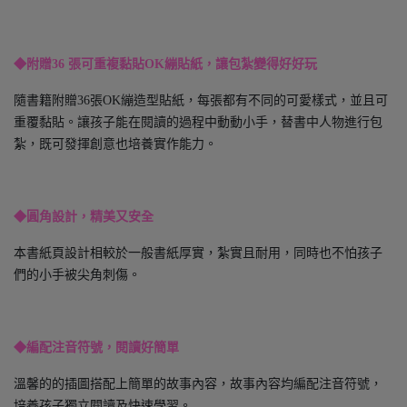
◆附贈36 張可重複黏貼OK繃貼紙，讓包紮變得好好玩
隨書籍附贈36張OK繃造型貼紙，每張都有不同的可愛樣式，並且可
重覆黏貼。讓孩子能在閱讀的過程中動動小手，替書中人物進行包
紮，既可發揮創意也培養實作能力。
◆圓角設計，精美又安全
本書紙頁設計相較於一般書紙厚實，紮實且耐用，同時也不怕孩子
們的小手被尖角刺傷。
◆編配注音符號，閱讀好簡單
溫馨的的插圖搭配上簡單的故事內容，故事內容均編配注音符號，
培養孩子獨立閱讀及快速學習。