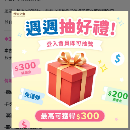
透過四種不同的情境，看看小朋友們受傷時如何正確處理傷口
並且動動小手替他們貼上OK繃貼紙吧！
◆生活情境，培養危機處理能力
本書內含四大生活場景，模擬孩子們在玩耍時常見的受傷情況。讓
孩子們能在發生當下，勇敢面對並放心遊玩不害怕。
情境包括:
-摺紙飛機時被紙類割傷
-戶外遊玩時被植物劃傷
-溜滑梯時膝蓋擦傷
-蓋小樹屋時木屑刺傷