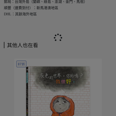
郵局：台灣外島（蘭嶼、綠島、澎湖、金門、馬祖）
順豐（運費到付）：新馬港澳地區
DHL：其餘海外地區
其他人也在看
87折
8