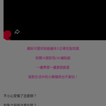
繽紛可愛的貼紙繪本X正確包紮知識
附贈36張彩色OK繃貼紙
一邊學習一邊激發創意
面對生活中的小擦傷再也不害怕！
不小心受傷了怎麼辦？
包紮之前該注意什麼？