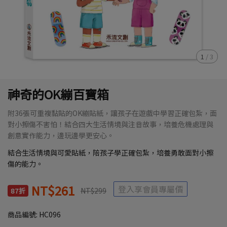
1
/
3
神奇的OK繃百寶箱
附36張可重複黏貼的OK繃貼紙，讓孩子在遊戲中學習正確包紮，面
對小擦傷不害怕！結合四大生活情境與注音故事，培養危機處理與
創意實作能力，邊玩邊學更安心。
結合生活情境與可愛貼紙，陪孩子學正確包紮，培養勇敢面對小擦
傷的能力。
NT$261
登入享會員專屬價
NT$299
87折
商品編號:
HC096