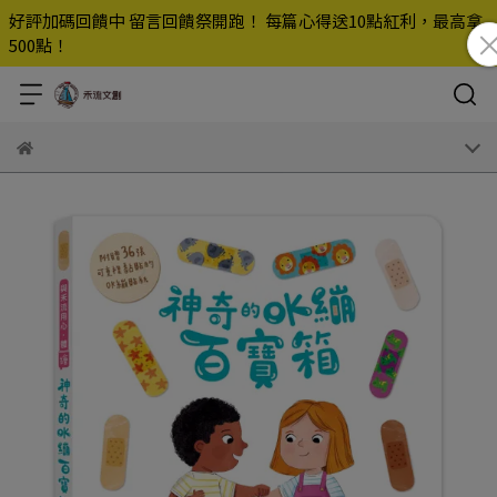
好評加碼回饋中 留言回饋祭開跑！ 每篇心得送10點紅利，最高拿
500點！