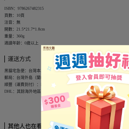
ISBN：9786267482315
頁數：10頁
注音：無
開數：21.5*21.7*1.8cm
重量：360g
適讀年齡：0歲以上
運送方式
黑貓宅急便：台灣本島
郵局：台灣外島（蘭嶼、綠島、澎湖、金門、馬祖）
順豐（運費到付）：新馬港澳地區
DHL：其餘海外地區
其他人也在看