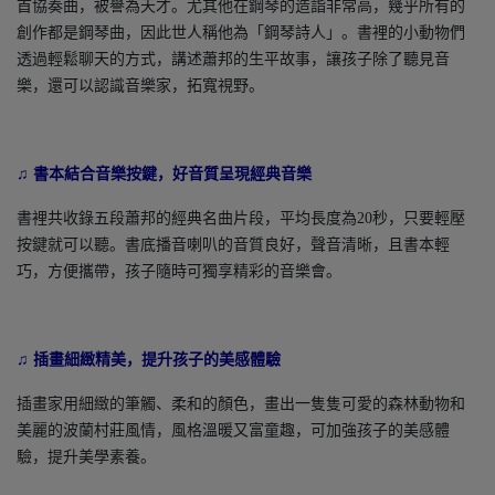
首協奏曲，被譽為天才。尤其他在鋼琴的造詣非常高，幾乎所有的
創作都是鋼琴曲，因此世人稱他為「鋼琴詩人」。書裡的小動物們
透過輕鬆聊天的方式，講述蕭邦的生平故事，讓孩子除了聽見音
樂，還可以認識音樂家，拓寬視野。
♫ 書本結合音樂按鍵，好音質呈現經典音樂
書裡共收錄五段蕭邦的經典名曲片段，平均長度為20秒，只要輕壓
按鍵就可以聽。書底播音喇叭的音質良好，聲音清晰，且書本輕
巧，方便攜帶，孩子隨時可獨享精彩的音樂會。
♫ 插畫細緻精美，提升孩子的美感體驗
插畫家用細緻的筆觸、柔和的顏色，畫出一隻隻可愛的森林動物和
美麗的波蘭村莊風情，風格溫暖又富童趣，可加強孩子的美感體
驗，提升美學素養。