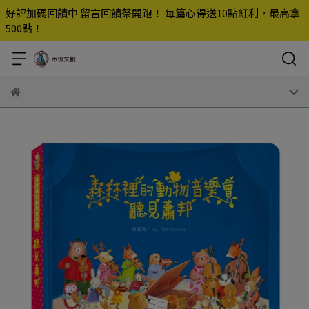
好評加碼回饋中 留言回饋祭開跑！ 每篇心得送10點紅利，最高拿
500點！