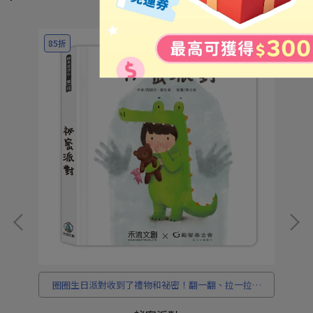
85折
8
決
圈圈生日派對收到了禮物和祕密！翻一翻、拉一拉，
陪孩子學會說出心裡話。