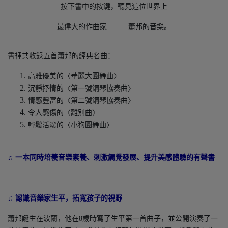
按下書中的按鍵，聽見這位世界上
最偉大的作曲家———蕭邦的音樂。
書裡共收錄五首蕭邦的經典名曲：
高雅優美的〈華麗大圓舞曲〉
沉靜抒情的〈第一號鋼琴協奏曲〉
情感豐富的〈第二號鋼琴協奏曲〉
令人感傷的〈離別曲〉
輕鬆活潑的〈小狗圓舞曲〉
♫ 一本同時培養音樂素養、刺激觸覺發展、提升美感體驗的有聲書
♫ 認識音樂家生平，拓寬孩子的視野
蕭邦誕生在波蘭，他在8歲時寫了生平第一首曲子，並公開演奏了一