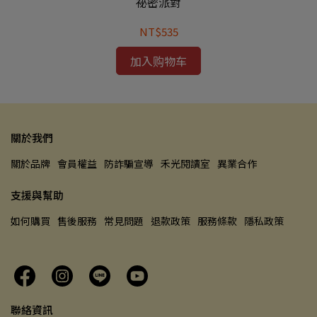
祕密派對
【
NT$535
加入购物车
關於我們
關於品牌
會員權益
防詐騙宣導
禾光閱讀室
異業合作
支援與幫助
如何購買
售後服務
常見問題
退款政策
服務條款
隱私政策
聯絡資訊