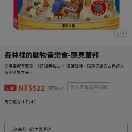
1
/
4
森林裡的動物音樂會-聽見蕭邦
浪漫蕭邦有聲書！5首經典名曲 × 優雅旋律，陪孩子感受古典詩人
般的音樂之美。
NT$522
登入享會員專屬價
NT$600
87折
商品编号:
HD143
此商品参与的优惠活动