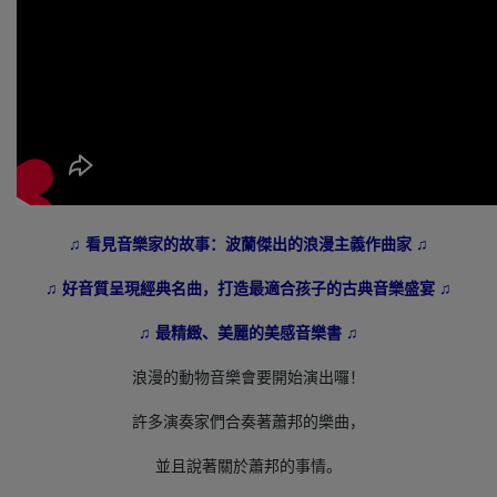
♫ 看見音樂家的故事：波蘭傑出的浪漫主義作曲家 ♫
♫ 好音質呈現經典名曲，打造最適合孩子的古典音樂盛宴 ♫
♫ 最精緻、美麗的美感音樂書 ♫
浪漫的動物音樂會要開始演出囉！
許多演奏家們合奏著蕭邦的樂曲，
並且說著關於蕭邦的事情。