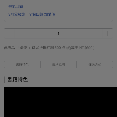
爸氣回饋
8月父親節，全館回饋 加購價
此商品 「 最高 」可以折抵红利
600
点 (约等于
NT$600
)
書籍特色
規格說明
運送方式
書籍特色