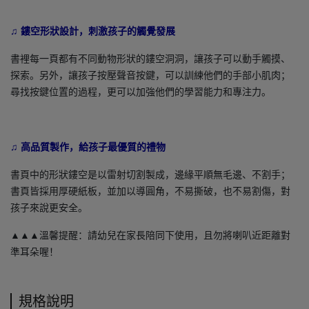
♫ 鏤空形狀設計，刺激孩子的觸覺發展
書裡每一頁都有不同動物形狀的鏤空洞洞，讓孩子可以動手觸摸、
探索。另外，讓孩子按壓聲音按鍵，可以訓練他們的手部小肌肉；
尋找按鍵位置的過程，更可以加強他們的學習能力和專注力。
♫ 高品質製作，給孩子最優質的禮物
書頁中的形狀鏤空是以雷射切割製成，邊緣平順無毛邊、不割手；
書頁皆採用厚硬紙板，並加以導圓角，不易撕破，也不易割傷，對
孩子來說更安全。
▲▲▲溫馨提醒：請幼兒在家長陪同下使用，且勿將喇叭近距離對
準耳朵喔！
規格說明