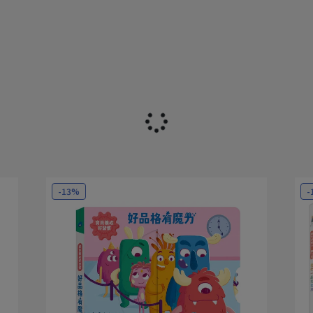
-13%
-