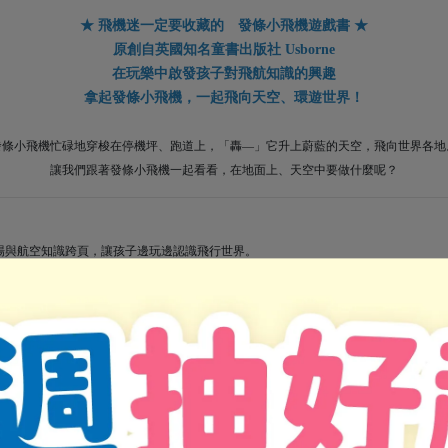
★ 飛機迷一定要收藏的 發條小飛機遊戲書 ★
原創自英國知名童書出版社 Usborne
在玩樂中啟發孩子對飛航知識的興趣
拿起發條小飛機，一起飛向天空、環遊世界！
發條小飛機忙碌地穿梭在停機坪、跑道上，「轟—」它升上蔚藍的天空，飛向世界各地
讓我們跟著發條小飛機一起看看，在地面上、天空中要做什麼呢？
場與航空知識跨頁，讓孩子邊玩邊認識飛行世界。
體會起飛、在空中飛行、以及降落的樂趣。
前都在忙些什麼，並將小飛機放上跑道滑行，準備起飛！