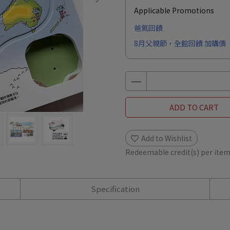
Applicable Promotions
爸氣回饋
8月父親節，全館回饋 加購價
ADD TO CART
Add to Wishlist
Redeemable credit(s) per ite
Specification