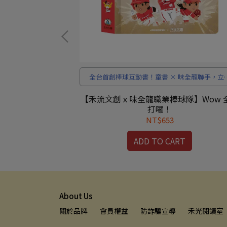
關 × 6大知識，
全台首創棒球互動書！童書 × 味全龍聯手，立
護。
機關 × 音效陪孩子熱血開賽。
※ 榮獲 第88
【禾流文創ｘ味全龍職業棒球隊】Wow 
少年兒童讀物
打囉！
NT$653
RT
ADD TO CART
About Us
關於品牌
會員權益
防詐騙宣導
禾光閱讀室