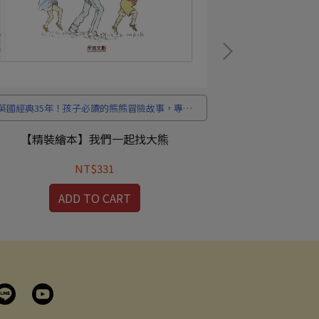
英國經典35年！孩子必讀的熊熊冒險故事，專注
最強安全知識立體
思考 × 勇敢探險一次收。
帶
【精裝繪本】我們一起找大熊
知識立體翻翻書
梯次 好書
NT$331
ADD TO CART
A