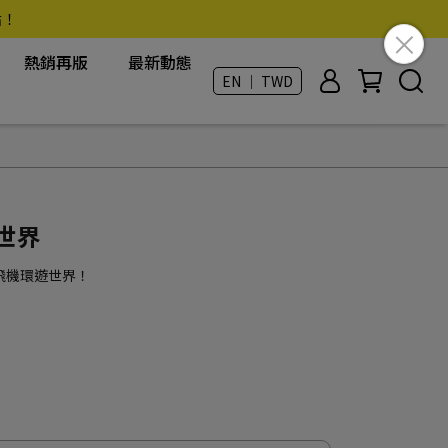
點！
熱銷再版
最新動態
EN ｜ TWD
世界
飛機環遊世界！