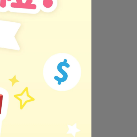
後的祕密！
腕的靈活度，促進手眼發展更協調。
讀過程，又能輕鬆吸收飛航知識！