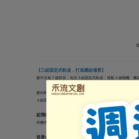
【三組固定式軌道，打造繽紛場景】
書中共有７個跨頁，包含３組固定式軌道，搭配４個飛機、機
書內附上一台小飛機，孩子只要把小飛機放上軌道滑行，就能
３組固定式軌道含停機坪跑道、空中航線、降落航道：
起飛前的停機坪與跑道：
停機坪停了好多飛機！加油、裝載行李……看看飛機在起飛之
世界各地的機場：