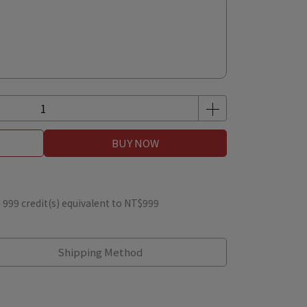
BUY NOW
m
999
credit(s) equivalent to
NT$999
Shipping Method