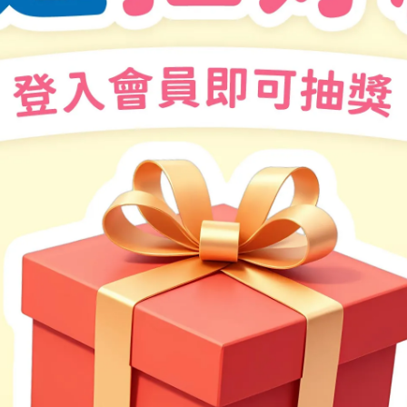
的國際代碼！
道環遊世界！
行李轉盤？離開機場之後要怎麼抵達市區？機場周圍有什麼呢？一起來看看飛機抵達
可以在玩樂中學到：
界各地有哪些知名機場、降落時需要注意什麼，以及機場周邊的各種設施。
際運作。
小手，感受跑道的形狀，提升觸覺敏銳度，也可以沿著路徑畫出線條，提升手指、手
幼兒的視覺。插畫家描繪的飛機細節鮮豔又清楚，吸引孩子的注意力，讓孩子享受閱