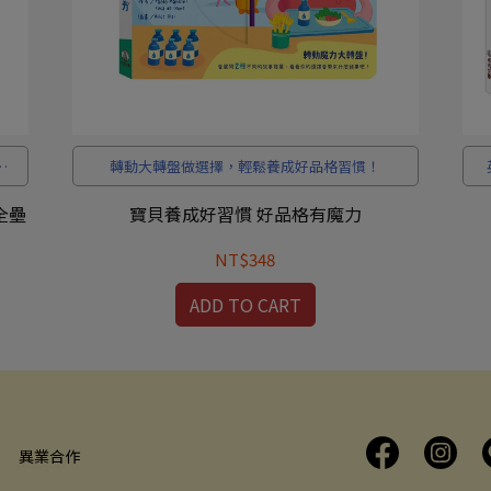
體
轉動大轉盤做選擇，輕鬆養成好品格習慣！
全壘
寶貝養成好習慣 好品格有魔力
NT$348
ADD TO CART
異業合作