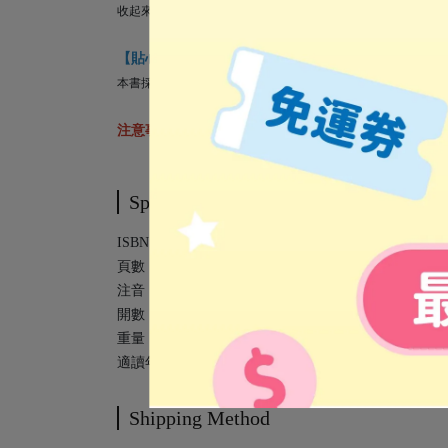
收起來接近A4大小，打開卻是寬度超過60公分的硬頁大開本
【貼心圓角，為孩子的安全把關】
本書採用堅固耐翻、不易撕破厚紙板材質，還有貼心的圓角設
注意事項：發條請轉四圈即可，以免小飛機受傷喔！
Specification
ISBN：9786267689783
頁數：14頁
注音：無
開數：24.4*31.5*4.5 cm
重量：1550 g
適讀年齡：3歲以上
Shipping Method