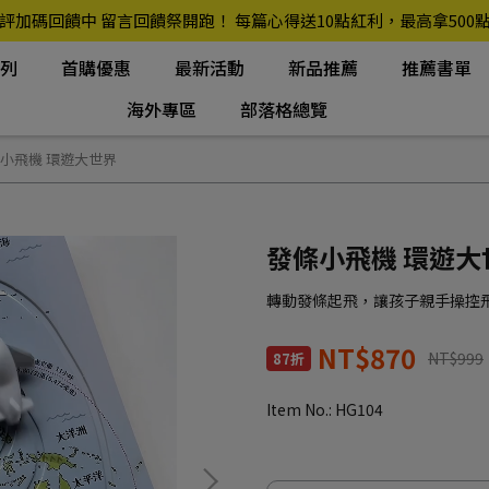
評加碼回饋中 留言回饋祭開跑！ 每篇心得送10點紅利，最高拿500
系列
首購優惠
最新活動
新品推薦
推薦書單
海外專區
部落格總覽
小飛機 環遊大世界
發條小飛機 環遊大
轉動發條起飛，讓孩子親手操控
NT$870
NT$999
87折
Item No.:
HG104