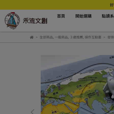
好
首頁
開始選購
點讀
全部商品
,
一般商品
,
３歲推薦
,
操作互動書
發條