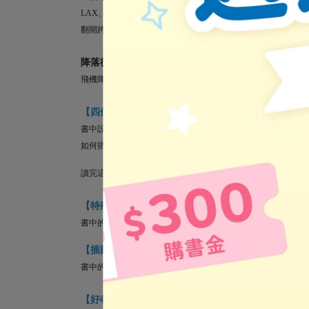
LAX、NRT、AKL聽起來像密碼嗎？它們其實是世界各地機場
翻開跨頁世界地圖，認識世界各地的機場，並把小飛機放上軌
降落後的地面作業：
飛機降落之後，怎麼滑行到登機門？飛機上的行李怎麼移動到
【四個知識內容跨頁，學習飛機小知識】
書中設計了4個知識性跨頁，介紹飛機與航空相關知識。孩子
如何搭飛機、起飛前需要做哪些準備、飛機上有哪些服務、世
讀完這本書，孩子不只會搭飛機，還能了解飛機與航空界的實
【特殊的形狀凹槽，促進觸覺發展】
書中的軌道是依據小飛機下方輪軸設計的凹槽。推薦孩子動動
【插圖色彩鮮豔，知識吸收好容易】
書中的插圖使用鮮豔的藍、黃、綠等彩度較高的色彩，刺激嬰
【好收納的硬頁大開本，享受精彩的閱讀體驗】