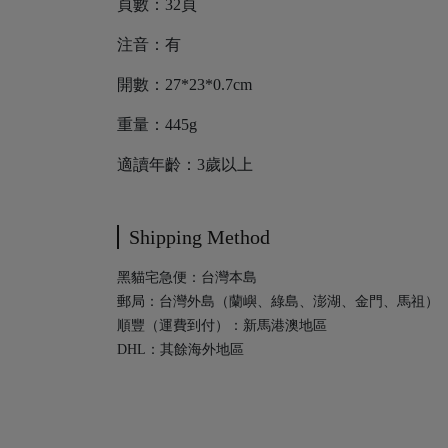
頁數：32頁
注音：有
開數：27*23*0.7cm
重量：445g
適讀年齡：3歲以上
Shipping Method
黑貓宅急便：台灣本島
郵局：台灣外島（蘭嶼、綠島、澎湖、金門、馬祖）
順豐（運費到付）：新馬港澳地區
DHL：其餘海外地區