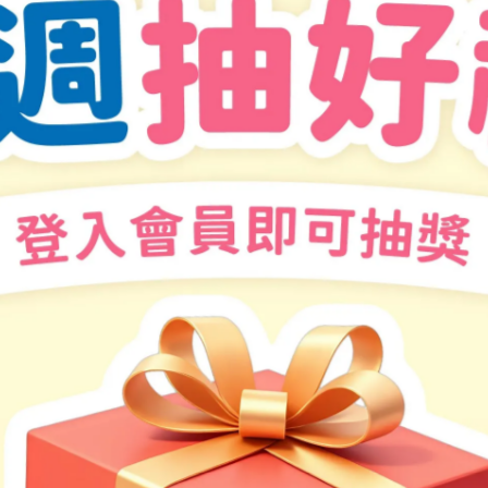
英國獲獎無數的作家兼插畫家Emma Yarlett最新力作
一本關於人際互動、表達善意、同理心、接納包容的繪本
咆哮是獅子國王的求救聲
你聽到了嗎？