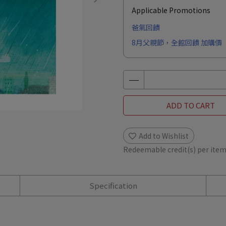
Applicable Promotions
爸氣回饋
8月父親節，全館回饋 加購價
ADD TO CART
Add to Wishlist
Redeemable credit(s) per ite
Specification