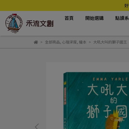
好
首頁
開始選購
點讀
全部商品
,
心理深度
,
繪本
大吼大叫的獅子國王