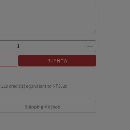
BUY NOW
m
320
credit(s) equivalent to
NT$320
Shipping Method