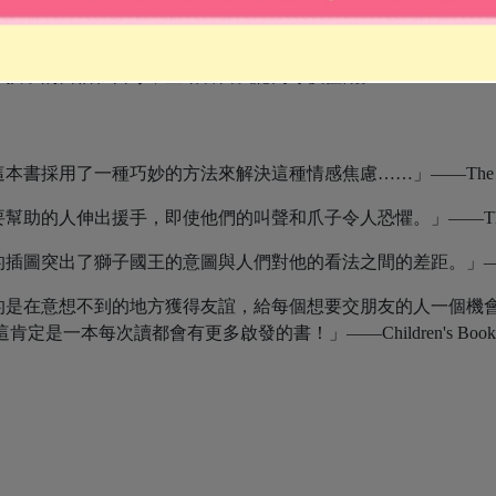
沒有做什麼，大家卻不敢靠近他，直到獅子國王遇見小女孩，因
立孩子的自信、自尊，並培養自我認同等價值觀。
採用了一種巧妙的方法來解決這種情感焦慮……」——The Big 
的人伸出援手，即使他們的叫聲和爪子令人恐懼。」——The Boo
突出了獅子國王的意圖與人們對他的看法之間的差距。」——Irish
的是在意想不到的地方獲得友誼，給每個想要交朋友的人一個機
會有更多啟發的書！」——Children's Book of the Week, PA