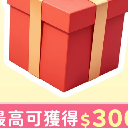
但是所有人都被他嚇跑了！
常勇敢的事......
有朋友，他非常孤單，說明人際關係的重要性。建立良好的人際
互動，進而建立良好的人格發展。美國心理學會的研究表明， 有
交友狀況。
解他的悲傷，大家都躲起來了，只有小女孩想要幫助他。這是因
地、為人著想的修養，同理他人的情緒、同理他人的認知、同理
耳欲聾的吼聲、可怕的獠牙來交朋友，大家理所當然會被嚇跑。
是小女孩對獅子國王微笑、揮手、打招呼，只要正確地釋出善意