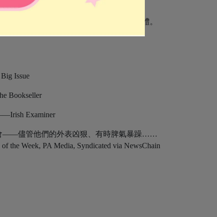
為有小女孩的接納，讓獅子國王漸漸融入群體。
Issue
kseller
 Examiner
會——儘管他們的外表凶狠、有時脾氣暴躁……
 Media, Syndicated via NewsChain