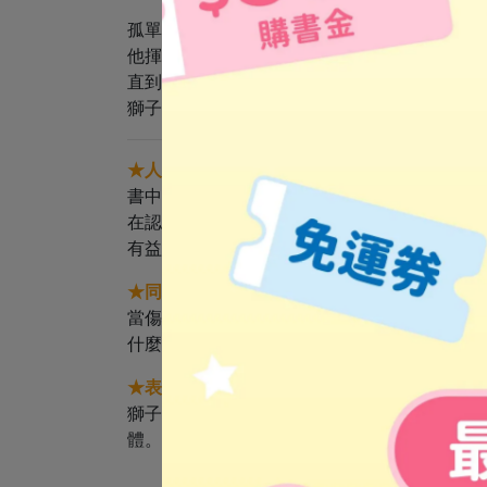
孤單的獅子國王鼓起勇氣去交朋友。
他揮舞爪子、露出尖牙，甚至和大家開玩笑，
直到有一天，一個小女孩注意到他，並且做了一件非
獅子國王究竟能不能交到朋友呢？
★人際互動
書中的獅子國王過得不快樂，原因是因為他沒
在認識朋友的過程中，孩子會學習如何與他人
有益於身心健康，因此家長更需要關心孩子的
★同理心
當傷心的獅子國王對著黑暗咆哮時，沒有人理
什麼會悲傷。透過這個故事，培養孩子設身處
★表達善意
獅子國王想要交朋友，但他用尖銳的爪子、震
體。本書引導孩子對他人做出友善的行為，像