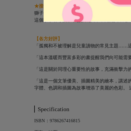
★接納包容
獅子國王有著讓人一看就害怕的外表，他明明
這個故事引導孩子學會接納與眾不同的人，建
【各方好評】
「孤獨和不被理解是兒童讀物的常見主題……這本書
「這本溫暖而豐富多彩的書提醒我們向可能需要幫助
「這是關於同理心重要性的故事，充滿衝擊力的插圖
「這是一個文筆優美、插圖精美的繪本，講述
字體、色調和插圖為故事增添了美麗的色彩。 這肯定是一本每次讀都
Specification
ISBN：9786267416815