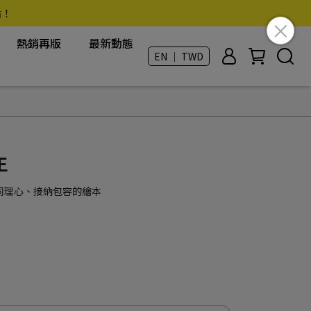
點！
熱銷再版
最新動態
EN ｜ TWD
王
同理心、接納包容的繪本