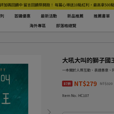
評加碼回饋中 留言回饋祭開跑！ 每篇心得送10點紅利，最高拿500
系列
首購優惠
最新活動
新品推薦
推薦書單
海外專區
部落格總覽
大吼大叫的獅子國
一本關於人際互動、表達善意、
NT$279
NT$320
87折
Item No.:
HC107