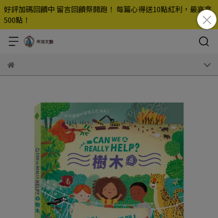
好評加碼回饋中 留言回饋祭開跑！ 每篇心得送10點紅利，最高拿
500點！