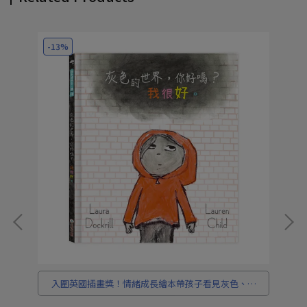
-13%
-
考
入圍英國插畫獎！情緒成長繪本帶孩子看見灰色、擁
抱色彩，學會接納自我。