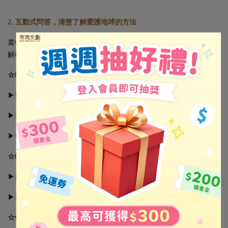
2. 互動式問答，清楚了解愛護地球的方法
書中運用不同的文字設計，區分人物之間的對話，讓小朋友具體了
解樹木遇到的環境危機，以及解決辦法。
☆樹木的重要性
▶▶提供清新的空氣
▶▶可以提供許多動物居住空間
▶▶減少土石流和水災發生的機會
☆樹木面臨的危機
▶▶濫砍濫伐
▶▶破壞森林，種植農作物
☆保護樹木的方法