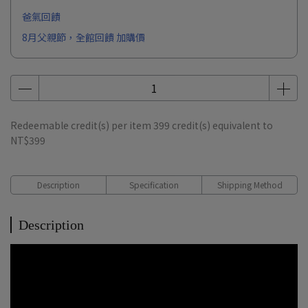
爸氣回饋
8月父親節，全館回饋 加購價
Redeemable credit(s) per item
399
credit(s) equivalent to
NT$399
Description
Specification
Shipping Method
Description