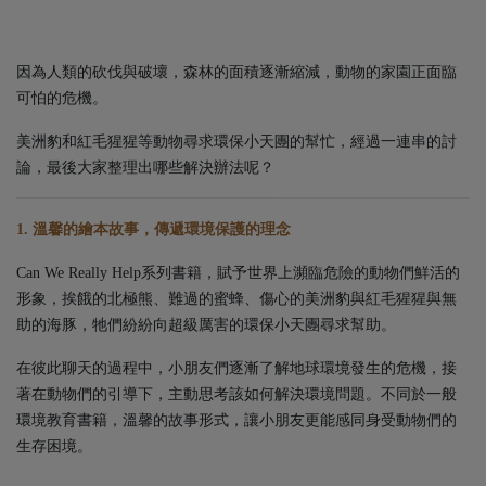
因為人類的砍伐與破壞，森林的面積逐漸縮減，動物的家園正面臨
可怕的危機。
美洲豹和紅毛猩猩等動物尋求環保小天團的幫忙，經過一連串的討
論，最後大家整理出哪些解決辦法呢？
1. 溫馨的繪本故事，傳遞環境保護的理念
Can We Really Help系列書籍，賦予世界上瀕臨危險的動物們鮮活的
形象，挨餓的北極熊、難過的蜜蜂、傷心的美洲豹與紅毛猩猩與無
助的海豚，牠們紛紛向超級厲害的環保小天團尋求幫助。
在彼此聊天的過程中，小朋友們逐漸了解地球環境發生的危機，接
著在動物們的引導下，主動思考該如何解決環境問題。不同於一般
環境教育書籍，溫馨的故事形式，讓小朋友更能感同身受動物們的
生存困境。