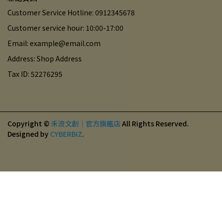
Customer Service Hotline: 0912345678
Customer service hour: 10:00-17:00
Email: example@email.com
Address: Shop Address
Tax ID: 52276295
Copyright ©
禾流文創｜官方旗艦店
All Rights Reserved.
Designed by
CYBERBIZ
.