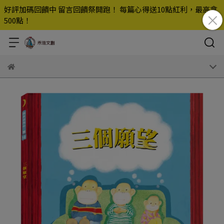
好評加碼回饋中 留言回饋祭開跑！ 每篇心得送10點紅利，最高拿
500點！