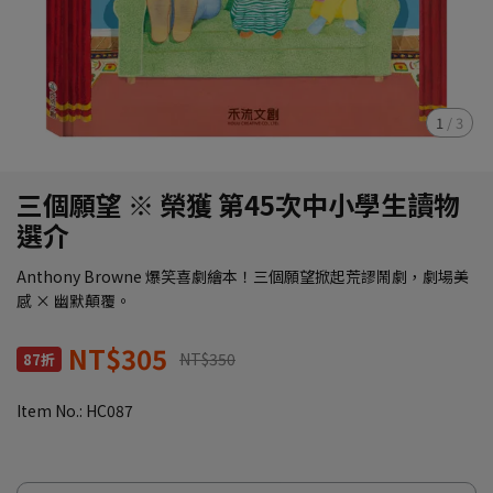
1
/
3
三個願望 ※ 榮獲 第45次中小學生讀物
選介
Anthony Browne 爆笑喜劇繪本！三個願望掀起荒謬鬧劇，劇場美
感 × 幽默顛覆。
NT$305
NT$350
87折
Item No.:
HC087