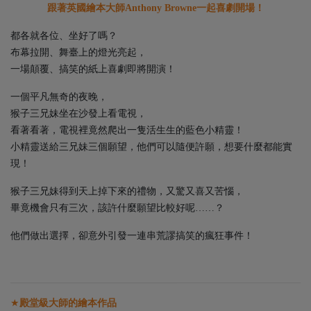
跟著英國繪本大師Anthony Browne一起喜劇開場！
都各就各位、坐好了嗎？
布幕拉開、舞臺上的燈光亮起，
一場顛覆、搞笑的紙上喜劇即將開演！
一個平凡無奇的夜晚，
猴子三兄妹坐在沙發上看電視，
看著看著，電視裡竟然爬出一隻活生生的藍色小精靈！
小精靈送給三兄妹三個願望，他們可以隨便許願，想要什麼都能實
現！
猴子三兄妹得到天上掉下來的禮物，又驚又喜又苦惱，
畢竟機會只有三次，該許什麼願望比較好呢……？
他們做出選擇，卻意外引發一連串荒謬搞笑的瘋狂事件！
★
殿堂級大師的繪本作品