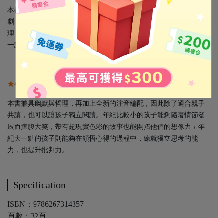
本書的故事輕快、內容幽默，彷彿在觀看一齣活靈活現的紙上喜
劇，但細細思考之後，卻能從看似輕鬆的故事中咀嚼出深刻的道
理，而且每一次閱讀，領悟到的心得或許都會有所不同，所以值得
一讀再讀、反覆體會。
★各年齡層都適合，買一本可以從小讀到大
本書兼具幽默與哲理，再加上全新的注音編配，因此除了適合親子
共讀，也可以讓孩子獨立閱讀。年紀比較小的孩子能夠隨著情節發
展而捧腹大笑，帶有超現實色彩的故事也能開拓他們的想像力﹔年
紀大一點的孩子則能夠在領悟心得的過程中，練就獨立思考的能
力，也提升批判力。
Specification
ISBN：9786267314357
頁數：32頁