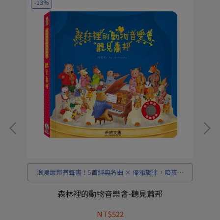
-13%
-
探
浪漫蕭邦有聲書！5首經典名曲 × 優雅旋律，陪孩子
感受古典詩人般的音樂之美。
森林裡的動物音樂會-聽見蕭邦
NT$522