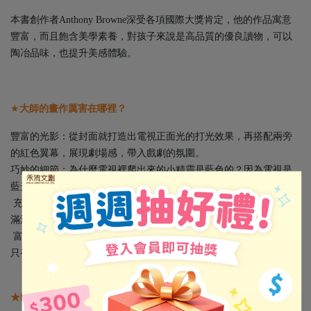
本書創作者Anthony Browne深受各項國際大獎肯定，他的作品寓意
豐富，而且飽含美學素養，對孩子來說是高品質的優良讀物，可以
陶冶品味，也提升美感體驗。
★
大師的畫作厲害在哪裡？
豐富的光影：從封面就打造出電視正面光的打光效果，再搭配兩旁
的紅色翼幕，展現劇場感，帶入戲劇的氛圍。
巧妙的細節：為什麼電視裡爬出來的小精靈是藍色的？因為電視是
藍光！
充滿張力的插圖：小精靈從電視裡爬出來的時候，背景隱約出現了
滿滿的蝙蝠，塑造出詭譎、奇幻的氛圍。
富含寓意的暗示：看完故事之後，家長可以陪孩子想想看，為什麼
只有猴小寶（猴小妹）的衣服上有滿滿的香蕉呢？
★幽默故事蘊藏深刻哲理，耐讀耐回味