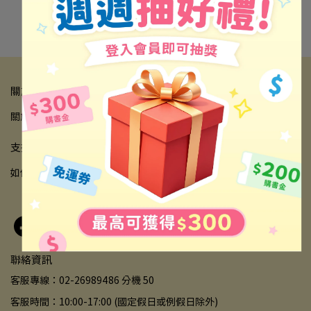
內政部警政署
關於我們
關於品牌
會員權益
防詐騙宣導
禾光閱讀室
異業合作
支援與幫助
如何購買
售後服務
常見問題
退款政策
服務條款
隱私政策
聯絡資訊
客服專線：02-26989486 分機 50
客服時間：10:00-17:00 (國定假日或例假日除外)