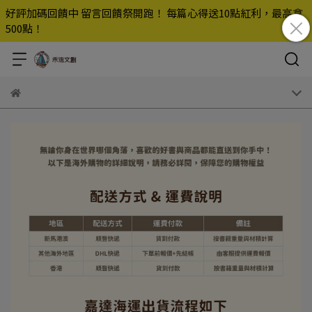
好評加碼回饋中 留言回饋祭開跑！ 每篇心得送10點紅利，最高拿
500點！