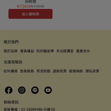
探照燈
蒙之旅！
NT$609
NT$699
加入購物車
關於我們
關於品牌
會員權益
防詐騙宣導
禾光閱讀室
異業合作
支援與幫助
如何購買
售後服務
常見問題
退款政策
服務條款
隱私政策
聯絡資訊
客服專線：02-26989486 分機 50