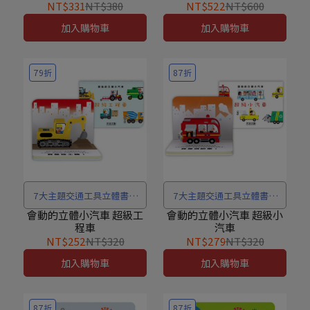
NT$331
NT$380
NT$522
NT$600
感。
加入購物車
加入購物車
79折
87折
7大主題交通工具立體書，
7大主題交通工具立體書，
超過10個互動機關，邊玩邊
超過10個互動機關，邊玩邊
會動的立體小汽車 超級工
會動的立體小汽車 超級小
程車
汽車
學最有趣！
學最有趣！
NT$252
NT$320
NT$279
NT$320
加入購物車
加入購物車
87折
87折