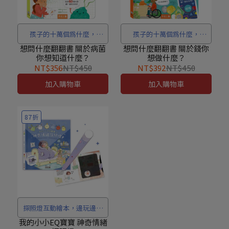
孩子的十萬個為什麼，
孩子的十萬個為什麼，
Usborne Q&A翻翻書陪你找
Usborne Q&A翻翻書陪你找
想問什麼翻翻書 關於病菌
想問什麼翻翻書 關於錢你
你想知道什麼？
想做什麼？
到最溫暖的答案！
到最溫暖的答案！
NT$356
NT$450
NT$392
NT$450
加入購物車
加入購物車
87折
探照燈互動繪本，邊玩邊找
小任務，開啟孩子的情緒啟
我的小小EQ寶寶 神奇情緒