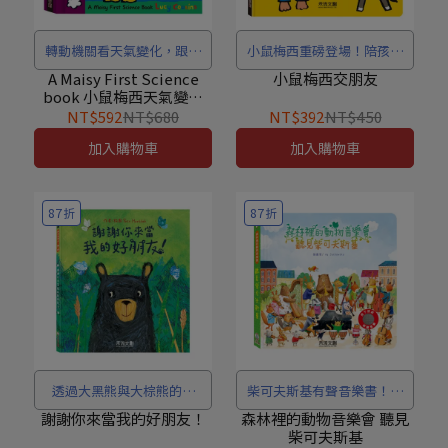
轉動機關看天氣變化，跟著
小鼠梅西重磅登場！陪孩子
梅西在晴雨雪中快樂探索世
學會善良交友，天天快樂成
A Maisy First Science
小鼠梅西交朋友
book 小鼠梅西天氣變變
界！
長，享受團體生活。
變！
NT$592
NT$680
NT$392
NT$450
加入購物車
加入購物車
87折
87折
透過大黑熊與大棕熊的冒
柴可夫斯基有聲音樂書！收
險，孩子學會敞開心房，體
錄5首經典名曲，陪孩子認
謝謝你來當我的好朋友！
森林裡的動物音樂會 聽見
柴可夫斯基
驗友情帶來的溫暖力量。
識大師生平，培養藝術美