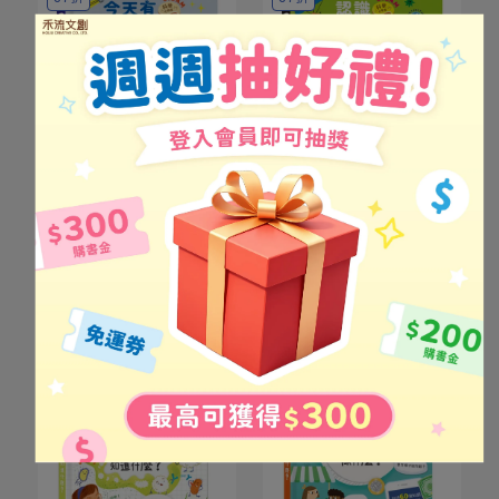
翻開機關去宇宙冒險，今晚
翻翻探索病菌世界，學習預
的星星等你親眼發現！
防方法，建立健康防護力！
STEAM科學小教室 今天有
STEAM科學小教室 認識小
星星嗎？
病菌
NT$348
NT$399
NT$348
NT$399
加入購物車
加入購物車
79折
87折